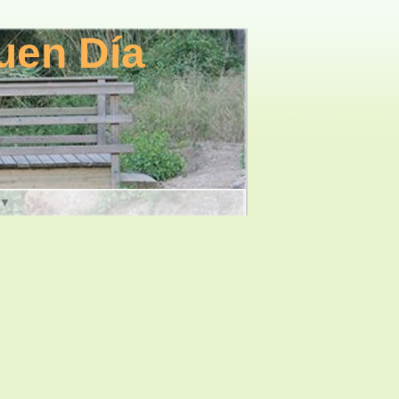
uen Día
▼