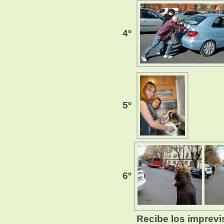
4º
5º
6º
Recibe los imprevi