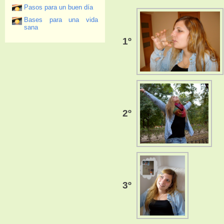
Pasos para un buen día
Bases para una vida
sana
1º
2º
3º