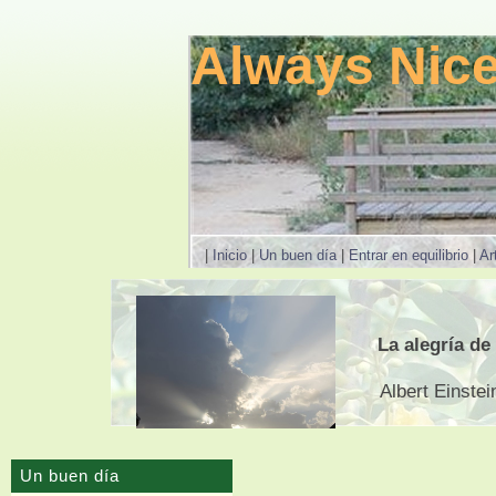
Always Nice
|
Inicio
|
Un buen día
|
Entrar en equilibrio
|
Ar
La alegría de
Albert Einste
Un buen día