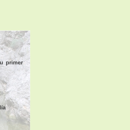
tu primer
día