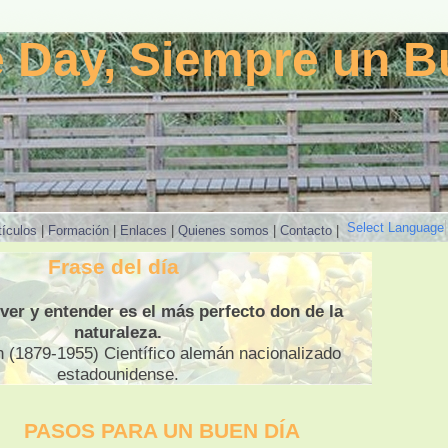
 Day, Siempre un B
Select Language
tículos
|
Formación
|
Enlaces
|
Quienes somos
|
Contacto
|
Frase del día
 ver y entender es el más perfecto don de la
naturaleza.
in (1879-1955) Científico alemán nacionalizado
estadounidense.
PASOS PARA UN BUEN DÍA